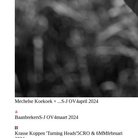
Mechelse Koekoek + ...
S-J OV4
april 2024
Baanbrekers
S-J OV4
maart 2024
Krasse Koppen 'Turning Heads'
5CRO & 6MM
februari