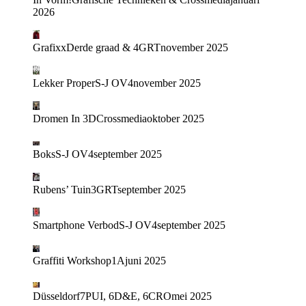
2026
Grafixx
Derde graad & 4GRT
november 2025
Lekker Proper
S-J OV4
november 2025
Dromen In 3D
Crossmedia
oktober 2025
Boks
S-J OV4
september 2025
Rubens’ Tuin
3GRT
september 2025
Smartphone Verbod
S-J OV4
september 2025
Graffiti Workshop
1A
juni 2025
Düsseldorf
7PUI, 6D&E, 6CRO
mei 2025