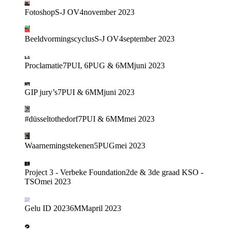
Fotoshop
S-J OV4
november 2023
Beeldvormingscyclus
S-J OV4
september 2023
Proclamatie
7PUI, 6PUG & 6MM
juni 2023
GIP jury’s
7PUI & 6MM
juni 2023
#düsseltothedorf
7PUI & 6MM
mei 2023
Waarnemingstekenen
5PUG
mei 2023
Project 3 - Verbeke Foundation
2de & 3de graad KSO -
TSO
mei 2023
Gelu ID 2023
6MM
april 2023