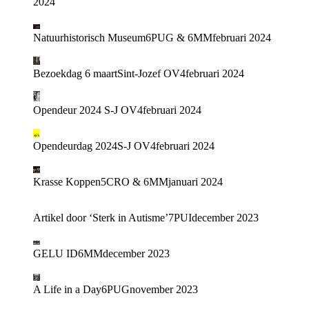
2024
Natuurhistorisch Museum
6PUG & 6MM
februari 2024
Bezoekdag 6 maart
Sint-Jozef OV4
februari 2024
Opendeur 2024
S-J OV4
februari 2024
Opendeurdag 2024
S-J OV4
februari 2024
Krasse Koppen
5CRO & 6MM
januari 2024
Artikel door ‘Sterk in Autisme’
7PUI
december 2023
GELU ID
6MM
december 2023
A Life in a Day
6PUG
november 2023