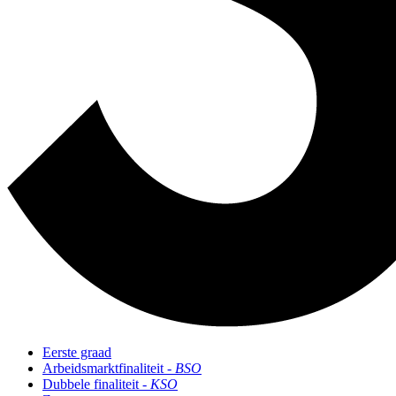
Eerste graad
Arbeidsmarktfinaliteit
- BSO
Dubbele finaliteit
- KSO