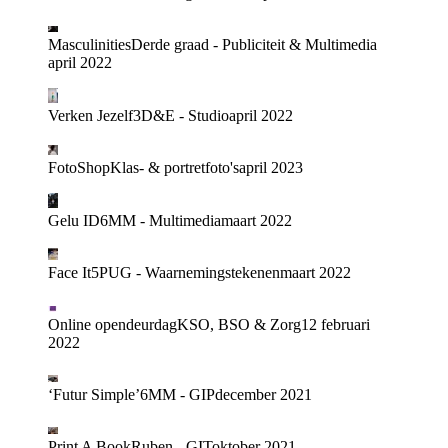
Masculinities
Derde graad - Publiciteit & Multimedia
april 2022
Verken Jezelf
3D&E - Studio
april 2022
FotoShop
Klas- & portretfoto's
april 2023
Gelu ID
6MM - Multimedia
maart 2022
Face It
5PUG - Waarnemingstekenen
maart 2022
Online opendeurdag
KSO, BSO & Zorg
12 februari
2022
‘Futur Simple’
6MM - GIP
december 2021
Print A Book
Ruben - GIT
oktober 2021