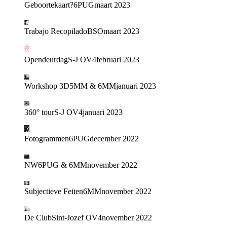
Geboortekaart?
6PUG
maart 2023
Trabajo Recopilado
BSO
maart 2023
Opendeurdag
S-J OV4
februari 2023
Workshop 3D
5MM & 6MM
januari 2023
360° tour
S-J OV4
januari 2023
Fotogrammen
6PUG
december 2022
NW
6PUG & 6MM
november 2022
Subjectieve Feiten
6MM
november 2022
De Club
Sint-Jozef OV4
november 2022