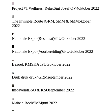
Project #1 Wellness: Relax
Sint-Jozef OV4
oktober 2022
The Invisible Route
4GRM, 5MM & 6MM
oktober
2022
Nationale Expo (Resultaat)
6PUG
oktober 2022
Nationale Expo (Voorbereiding)
6PUG
oktober 2022
Bezoek KMSKA
5PUG
oktober 2022
Druk druk druk
4GRM
september 2022
Infoavond
BSO & KSO
september 2022
Make a Book
5MM
juni 2022