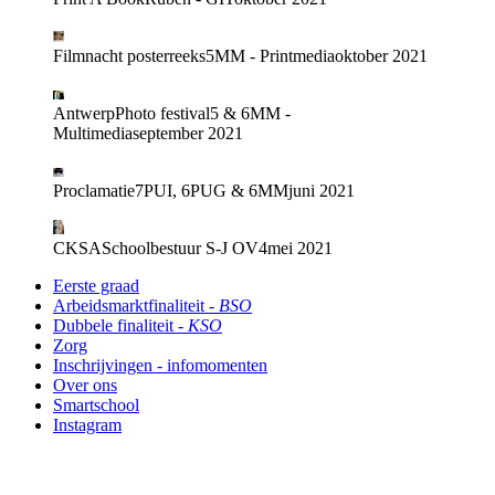
Filmnacht posterreeks
5MM - Printmedia
oktober 2021
AntwerpPhoto festival
5 & 6MM -
Multimedia
september 2021
Proclamatie
7PUI, 6PUG & 6MM
juni 2021
CKSA
Schoolbestuur S-J OV4
mei 2021
Eerste graad
Arbeidsmarktfinaliteit
- BSO
Dubbele finaliteit
- KSO
Zorg
Inschrijvingen - infomomenten
Over ons
Smartschool
Instagram