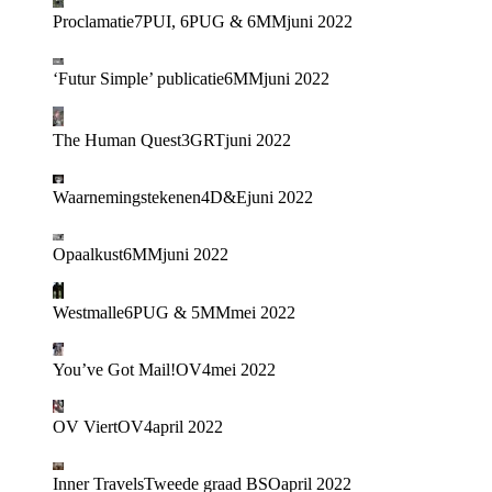
Proclamatie
7PUI, 6PUG & 6MM
juni 2022
‘Futur Simple’ publicatie
6MM
juni 2022
The Human Quest
3GRT
juni 2022
Waarnemingstekenen
4D&E
juni 2022
Opaalkust
6MM
juni 2022
Westmalle
6PUG & 5MM
mei 2022
You’ve Got Mail!
OV4
mei 2022
OV Viert
OV4
april 2022
Inner Travels
Tweede graad BSO
april 2022