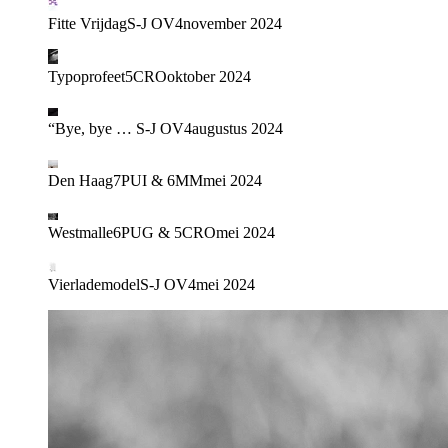
Fitte Vrijdag
S-J OV4
november 2024
Typoprofeet
5CRO
oktober 2024
“Bye, bye …
S-J OV4
augustus 2024
Den Haag
7PUI & 6MM
mei 2024
Westmalle
6PUG & 5CRO
mei 2024
Vierlademodel
S-J OV4
mei 2024