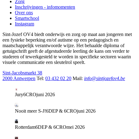
Zorg
Inschrijvingen - infomomenten
Over ons
Smartschool
Instagram
Sint-Jozef OV4 biedt onderwijs en zorg op maat aan jongeren met
een fysieke beperking en/of autisme op een pedagogisch en
maatschappelijk verantwoorde wijze. Het behaalde diploma of
getuigschrift geeft de afgestudeerde leerling de kans om verder te
studeren of tewerkgesteld te worden in specifieke sectoren waarin
visuele communicatie een sleutelrol speelt.
Sint-Jacobsmarkt 38
2000 Antwerpen
Tel:
03 432 02 20
Mail:
info@sintjozefov4.be
Jury
6CRO
juni 2026
Nooit meer S-J!
6DEP & 6CRO
juni 2026
Rotterdam
6DEP & 6CRO
mei 2026