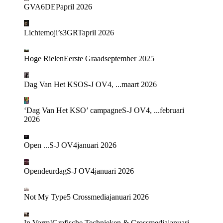
GVA
6DEP
april 2026
Lichtemoji’s
3GRT
april 2026
Hoge Rielen
Eerste Graad
september 2025
Dag Van Het KSO
S-J OV4, ...
maart 2026
‘Dag Van Het KSO’ campagne
S-J OV4, ...
februari
2026
Open ...
S-J OV4
januari 2026
Opendeurdag
S-J OV4
januari 2026
Not My Type
5 Crossmedia
januari 2026
In Vorm!
Grafische Technieken & Crossmedia
januari